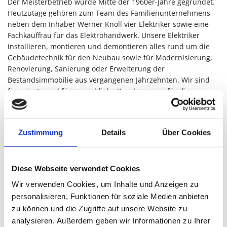
Der Meisterbetrieb wurde Mitte der 1960er-Jahre gegründet.
Heutzutage gehören zum Team des Familienunternehmens
neben dem Inhaber Werner Knoll vier Elektriker sowie eine
Fachkauffrau für das Elektrohandwerk. Unsere Elektriker
installieren, montieren und demontieren alles rund um die
Gebäudetechnik für den Neubau sowie für Modernisierung,
Renovierung, Sanierung oder Erweiterung der
Bestandsimmobilie aus vergangenen Jahrzehnten. Wir sind
für private und für gewerbliche Kunden sowie für die
öffentliche Hand tätig. Einer unserer Leistungsschwerpunkte
für die Elektroinstallation ist der Blitzschutz.
Zustimmung
Details
Über Cookies
Moderne Blitzschutzanlage als Vorkehrung
gegen Blitzeinschläge in Gebäuden
Diese Webseite verwendet Cookies
Mit einem Blitzschutz soll erreicht werden, dass der
Wir verwenden Cookies, um Inhalte und Anzeigen zu
einschlagende Blitz in dem zu schützenden Objekt keinen
personalisieren, Funktionen für soziale Medien anbieten
oder nur sehr geringen Schaden verursacht. Im Falle eines
Blitzeinschlages bietet die Schutzanlage dem Blitzstrom einen
zu können und die Zugriffe auf unsere Website zu
über den Blitzableiter vorgegebenen Strompfad. Die
analysieren. Außerdem geben wir Informationen zu Ihrer