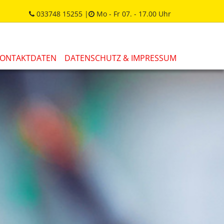
033748 15255 |
Mo - Fr 07. - 17.00 Uhr


ONTAKTDATEN
DATENSCHUTZ & IMPRESSUM