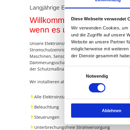
t
Langjährige Erfahrung und Kompetenz
Willkommen bei Elektro Kno
Diese Webseite verwendet 
r
wenn es um die Elektroinsta
Wir verwenden Cookies, um I
und die Zugriffe auf unsere 
i
Website an unsere Partner fü
Unsere Elektroinstallation umfasst die Leitungsver
möglicherweise mit weiteren
Stromschutzeinrichtungen und -schaltern, Leuchten
der Dienste gesammelt habe
Maschinen, Sensoren wie Bewegungsmeldern und
e
Dämmerungsschaltern, Schaltern, Tastern und Ste
der Schutzmaßnahmen.
Einwilligungsauswahl
Notwendig
b
Wir installieren alles rund um die Gebäudetechni
Alle Elektroinstallationen
s
Beleuchtung
Ablehnen
Steuerungen
e
Unterbrechungsfreie Stromversorgung