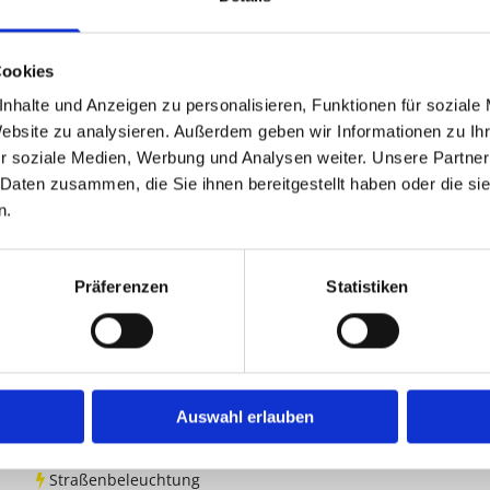
ll - Seit 1963 im Dienste des Kund
Cookies
llation geht.
nhalte und Anzeigen zu personalisieren, Funktionen für soziale
Website zu analysieren. Außerdem geben wir Informationen zu I
r soziale Medien, Werbung und Analysen weiter. Unsere Partner
W
legung und die Montage von Verteilern,
E
 Daten zusammen, die Sie ihnen bereitgestellt haben oder die s
, Elektrogeräten, Elektroheizungen, elektrischen
E
n.
g
ckdosen sowie die abschließende Messung der Wirksamkeit
B
Präferenzen
Statistiken
k bei Neubau, Sanierungen und Erweiterungen.
E-Check
Schaltanlagen und -Geräte,
Auswahl erlauben
Stromaggregate
Straßenbeleuchtung