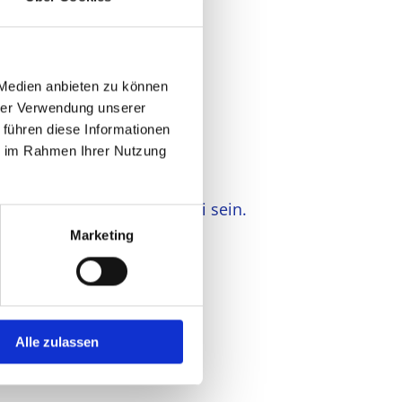
en,
 Medien anbieten zu können
hrer Verwendung unserer
 führen diese Informationen
ir freuen uns auf Ihre
mpfehlung
ie im Rahmen Ihrer Nutzung
lektro Knoll
olocal.de - das Portal zum
ewerten, erleben und dabei sein.
Marketing
Alle zulassen