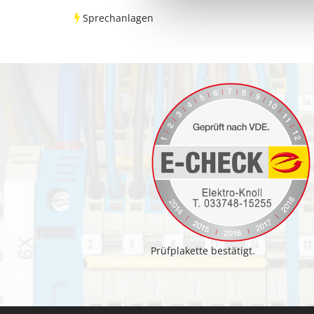
i
Sprechanlagen
t
1
9
6
Prüfplakette bestätigt.
3