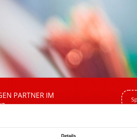
GEN PARTNER IM
Sp
N?
Details